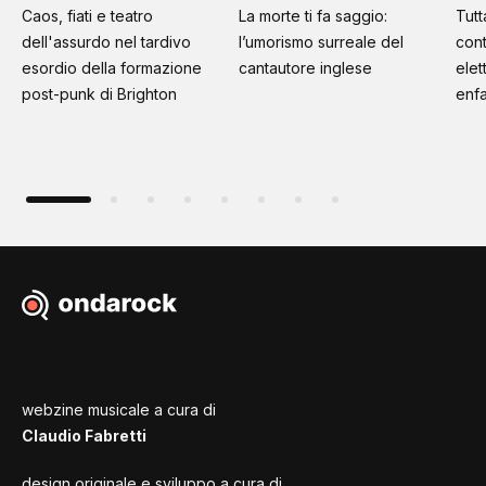
Caos, fiati e teatro
La morte ti fa saggio:
Tutt
dell'assurdo nel tardivo
l’umorismo surreale del
cont
esordio della formazione
cantautore inglese
elet
post-punk di Brighton
enfa
webzine musicale a cura di
Claudio Fabretti
design originale e sviluppo a cura di