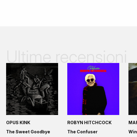
Ultime recensioni
OPUS KINK
ROBYN HITCHCOCK
MA
The Sweet Goodbye
The Confuser
Win