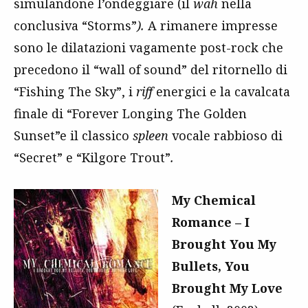
simulandone l’ondeggiare (il
wah
nella
conclusiva “Storms”
).
A rimanere impresse
sono le dilatazioni vagamente post-rock che
precedono il “wall of sound” del ritornello di
“Fishing The Sky”, i
riff
energici e la cavalcata
finale di “Forever Longing The Golden
Sunset”e il classico
spleen
vocale rabbioso di
“Secret” e “Kilgore Trout”
.
My Chemical
Romance – I
Brought You My
Bullets, You
Brought My Love