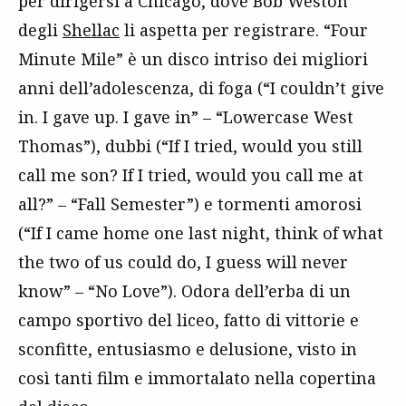
per dirigersi a Chicago, dove Bob Weston
degli
Shellac
li aspetta per registrare. “Four
Minute Mile” è un disco intriso dei migliori
anni dell’adolescenza, di foga (“I couldn’t give
in. I gave up. I gave in” – “Lowercase West
Thomas”), dubbi (“If I tried, would you still
call me son? If I tried, would you call me at
all?” – “Fall Semester”) e tormenti amorosi
(“If I came home one last night, think of what
the two of us could do, I guess will never
know” – “No Love”). Odora dell’erba di un
campo sportivo del liceo, fatto di vittorie e
sconfitte, entusiasmo e delusione, visto in
così tanti film e immortalato nella copertina