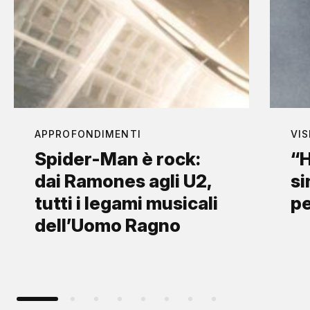
APPROFONDIMENTI
VIS
Spider-Man è rock:
“H
dai Ramones agli U2,
si
tutti i legami musicali
p
dell’Uomo Ragno