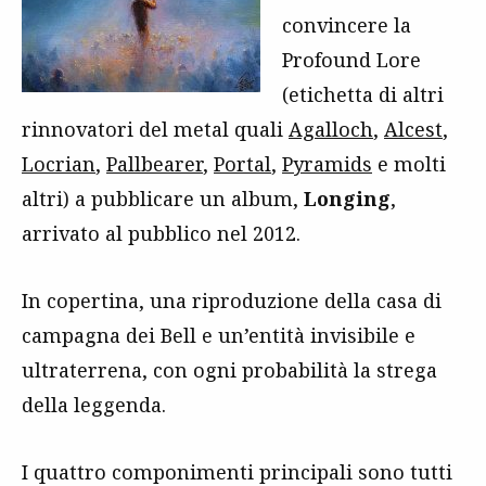
convincere la
Profound Lore
(etichetta di altri
rinnovatori del metal quali
Agalloch
,
Alcest
,
Locrian
,
Pallbearer
,
Portal
,
Pyramids
e molti
altri) a pubblicare un album,
Longing
,
arrivato al pubblico nel 2012.
In copertina, una riproduzione della casa di
campagna dei Bell e un’entità invisibile e
ultraterrena, con ogni probabilità la strega
della leggenda.
I quattro componimenti principali sono tutti