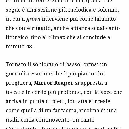
è tutta differente. Sia come sia, quella che
segue è una sezione più melodica e solenne,
in cui il
growl
interviene più come lamento
che come ruggito, anche affiancato dal canto
liturgico, fino al climax che si conclude al
minuto 48.
Tornato il soliloquio di basso, ormai un
gocciolio esanime che è più pianto che
preghiera,
Mirror Reaper
si appresta a
toccare le corde più profonde, con la voce che
arriva in punta di piedi, lontana e irreale
come quella di un fantasma, ricolma di una
malinconia commovente. Un canto
d’oltretomba, fuori dal tempo e al confine fra