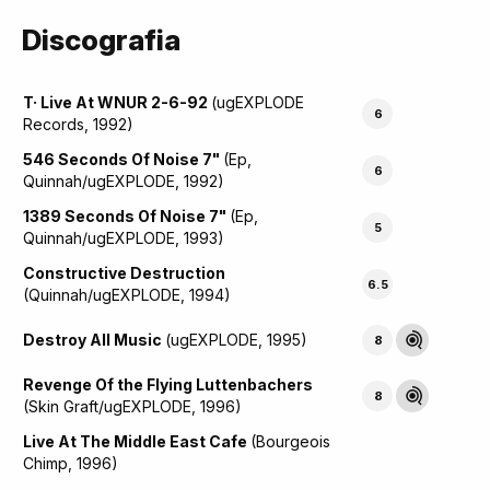
Discografia
T· Live At WNUR 2-6-92
(ugEXPLODE
6
Records, 1992)
546 Seconds Of Noise 7"
(Ep,
6
Quinnah/ugEXPLODE, 1992)
1389 Seconds Of Noise 7"
(Ep,
5
Quinnah/ugEXPLODE, 1993)
Constructive Destruction
6.5
(Quinnah/ugEXPLODE, 1994)
Destroy All Music
(ugEXPLODE, 1995)
8
Revenge Of the Flying Luttenbachers
8
(Skin Graft/ugEXPLODE, 1996)
Live At The Middle East Cafe
(Bourgeois
Chimp, 1996)