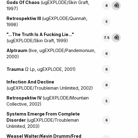
Gods Of Chaos
(ugEXPLODE/Skin Graft,
8
1997)
Retrospektiw III
(ugEXPLODE/Quinnah,
5
1998)
"...The Truth Is A Fucking Lie..."
7.5
(ugEXPLODE/Skin Graft, 1999)
Alptraum
(live, ugEXPLODE/Pandemonium,
6
2000)
Trauma
(2 Lp, ugEXPLODE, 2001)
6
Infection And Decline
6
(ugEXPLODE/Troubleman Unlimited, 2002)
Retrospektiw IV
(ugEXPLODE/Mountain
5
Collective, 2002)
Systems Emerge From Complete
Disorder
(ugEXPLODE/Troubleman
6
Unlimited, 2003)
Weasel Walter/Kevin Drumm/Fred