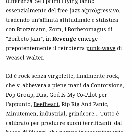
differenza. Se i primi Flying fanno
essenzialmente del free-jazz a(pro)gressivo,
tradendo un’affinità attitudinale e stilistica
con Brotzmann, Zorn, i Borbetomagus di
“Borbeto Jam”, in
Revenge
emerge
prepotentemente il retroterra
punk-wave
di
Weasel Walter.
Ed è rock senza virgolette, finalmente rock,
che si abbevera a piene mani da Contorsions,
Pop Group
, Dna, God Is My Co-Pilot per
l’appunto,
Beefheart
, Rip Rig And Panic,
Minutemen
, industrial, grindcore… Tutto è
calibrato per produrre suoni terrificanti: dal