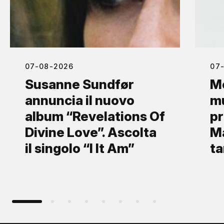
07-08-2026
07
Susanne Sundfør
Mo
annuncia il nuovo
mu
album “Revelations Of
pr
Divine Love”. Ascolta
Ma
il singolo “I It Am”
ta