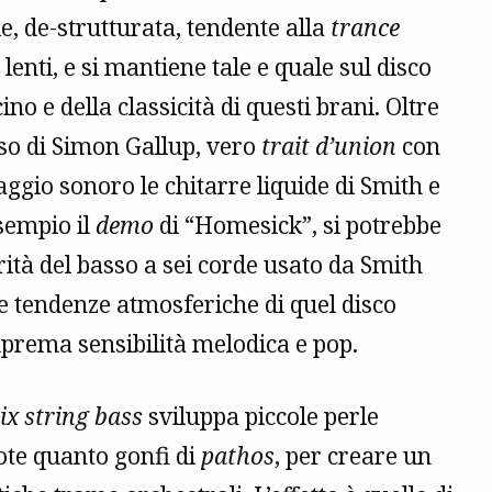
le, de-strutturata, tendente alla
trance
lenti, e si mantiene tale e quale sul disco
cino e della classicità di questi brani. Oltre
sso di Simon Gallup, vero
trait d’union
con
ggio sonoro le chitarre liquide di Smith e
esempio il
demo
di “Homesick”, si potrebbe
rità del basso a sei corde usato da Smith
e tendenze atmosferiche di quel disco
prema sensibilità melodica e pop.
ix string bass
sviluppa piccole perle
note quanto gonfi di
pathos
, per creare un