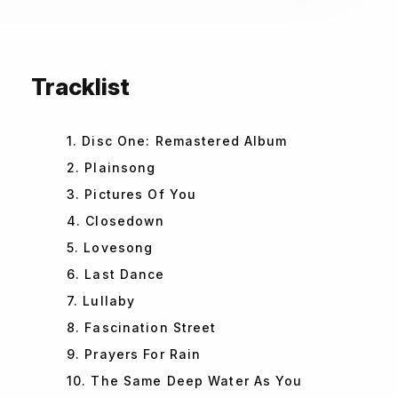
Tracklist
1. Disc One: Remastered Album
2. Plainsong
3. Pictures Of You
4. Closedown
5. Lovesong
6. Last Dance
7. Lullaby
8. Fascination Street
9. Prayers For Rain
10. The Same Deep Water As You