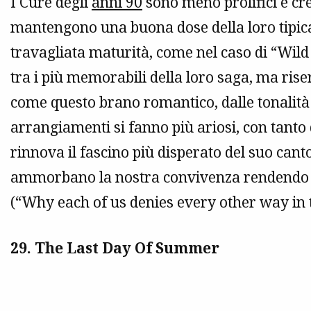
I Cure degli
anni 90
sono meno prolifici e cre
mantengono una buona dose della loro tipic
travagliata maturità, come nel caso di “Wil
tra i più memorabili della loro saga, ma ris
come questo brano romantico, dalle tonalit
arrangiamenti si fanno più ariosi, con tanto 
rinnova il fascino più disperato del suo cant
ammorbano la nostra convivenza rendendo i
(“Why each of us denies every other way in 
29. The Last Day Of Summer