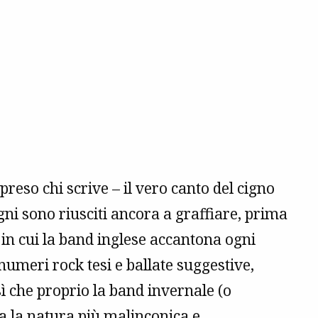
reso chi scrive – il vero canto del cigno
gni sono riusciti ancora a graffiare, prima
 in cui la band inglese accantona ogni
umeri rock tesi e ballate suggestive,
sì che proprio la band invernale (o
 la natura più malinconica e