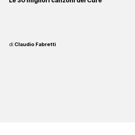
Le 30 migliori canzoni dei Cure
di
Claudio Fabretti