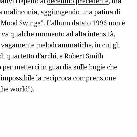
ativi rispetto al
decennio precedente
, ma
a malinconia, aggiungendo una patina di
d Mood Swings”. L’album datato 1996 non è
erva qualche momento ad alta intensità,
à vagamente melodrammatiche, in cui gli
di quartetto d’archi, e Robert Smith
o per metterci in guardia sulle bugie che
mpossibile la reciproca comprensione
the world”).