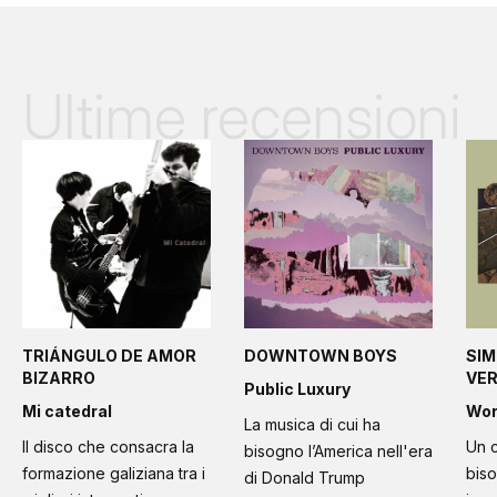
Ultime recensioni
TRIÁNGULO DE AMOR
DOWNTOWN BOYS
SIM
BIZARRO
VE
Public Luxury
Mi catedral
Wo
La musica di cui ha
Il disco che consacra la
Un c
bisogno l’America nell'era
formazione galiziana tra i
bis
di Donald Trump