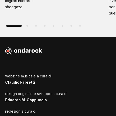
migliori interpreti
inve
shoegaze
per
quel
webzine musicale a cura di
Claudio Fabretti
design originale e sviluppo a cura di
Edoardo M. Cappuccio
redesign a cura di