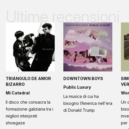
Ultime recensioni
TRIÁNGULO DE AMOR
DOWNTOWN BOYS
SIM
BIZARRO
VE
Public Luxury
Mi Catedral
Wo
La musica di cui ha
Il disco che consacra la
Un c
bisogno l’America nell'era
formazione galiziana tra i
bis
di Donald Trump
migliori interpreti
inve
shoegaze
per