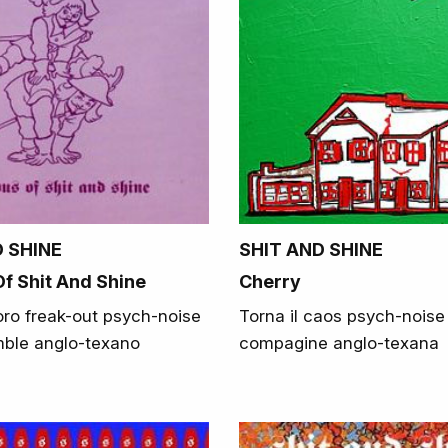
D SHINE
SHIT AND SHINE
Of Shit And Shine
Cherry
oro freak-out psych-noise
Torna il caos psych-noise 
mble anglo-texano
compagine anglo-texana