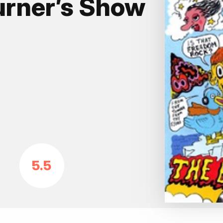
urner’s Show
5.5