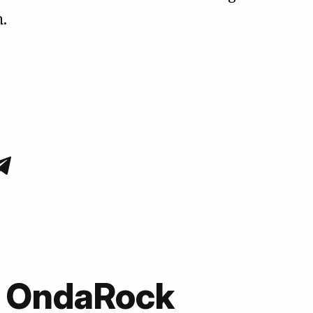
n.
u OndaRock