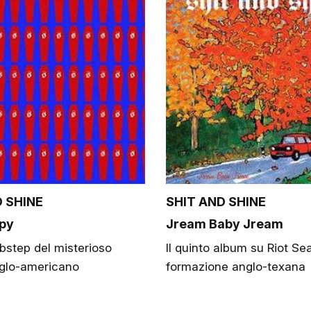
D SHINE
SHIT AND SHINE
py
Jream Baby Jream
ubstep del misterioso
Il quinto album su Riot Se
glo-americano
formazione anglo-texana