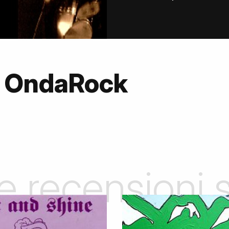
u OndaRock
le recensioni