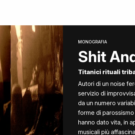
MONOGRAFIA
Shit An
Titanici rituali tri
Autori di un noise fe
servizio di improvvi
da un numero variabi
forme di parossismo 
hanno dato vita, in a
musicali più affascin