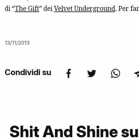
di “
The Gift
” dei
Velvet Underground
. Per fa
13/11/2013
Condividi su
Shit And Shine s