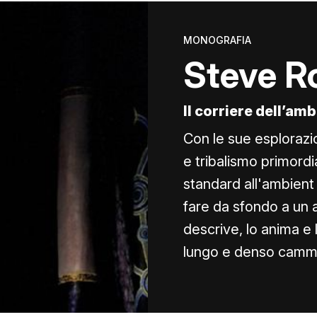
MONOGRAFIA
Steve R
Il corriere dell’am
Con le sue esplorazion
e tribalismo primord
standard all'ambient m
fare da sfondo a un 
descrive, lo anima e l
lungo e denso cammin