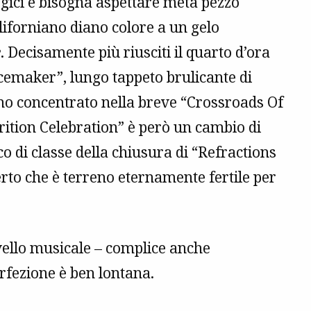
ogici e bisogna aspettare metà pezzo
aliforniano diano colore a un gelo
e
. Decisamente più riusciti il quarto d’ora
cemaker”, lungo tappeto brulicante di
ieno concentrato nella breve “Crossroads Of
arition Celebration” è però un cambio di
co di classe della chiusura di “Refractions
to che è terreno eternamente fertile per
ivello musicale – complice anche
perfezione è ben lontana.