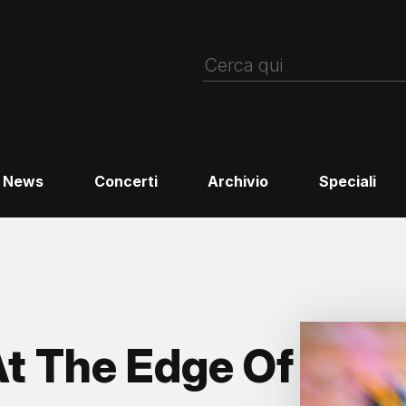
News
Concerti
Archivio
Speciali
t The Edge Of