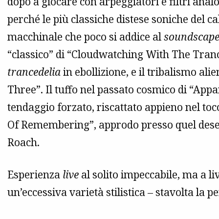
dopo a giocare con arpeggiatori e filtri anal
perché le più classiche distese soniche del c
macchinale che poco si addice al
soundscap
“classico” di “Cloudwatching With The Tran
trancedelia
in ebollizione, e il tribalismo al
Three”. Il tuffo nel passato cosmico di “App
tendaggio forzato, riscattato appieno nel toc
Of Remembering”, approdo presso quel deser
Roach.
Esperienza
live
al solito impeccabile, ma a l
un’eccessiva varietà stilistica – stavolta la 