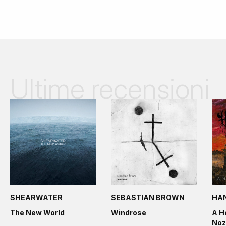
Ultime recensioni
SHEARWATER
SEBASTIAN BROWN
HA
The New World
Windrose
A H
Noz