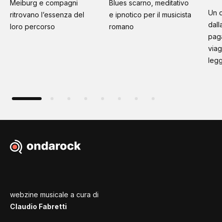
Meiburg e compagni
Blues scarno, meditativo
Un d
ritrovano l’essenza del
e ipnotico per il musicista
dall
loro percorso
romano
paga
viag
leg
webzine musicale a cura di
Claudio Fabretti