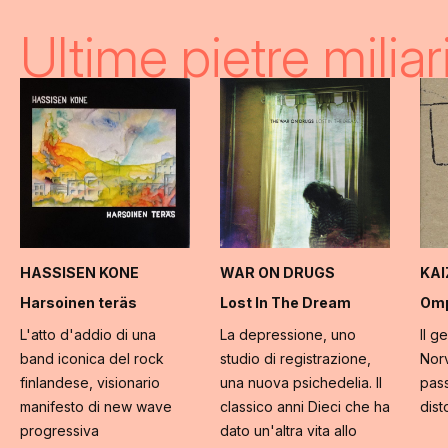
Ultime pietre miliar
HASSISEN KONE
WAR ON DRUGS
KA
Harsoinen teräs
Lost In The Dream
Omp
L'atto d'addio di una
La depressione, uno
Il g
band iconica del rock
studio di registrazione,
Norv
finlandese, visionario
una nuova psichedelia. Il
pass
manifesto di new wave
classico anni Dieci che ha
dist
progressiva
dato un'altra vita allo