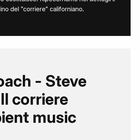
o del "corriere" californiano.
oach - Steve
Il corriere
bient music