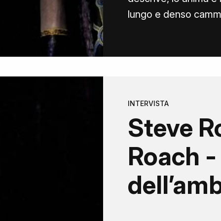
lungo e denso cammin
INTERVISTA
Steve R
Roach - 
dell’am