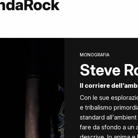
OndaRock
MONOGRAFIA
Steve R
Il corriere dell’am
Con le sue esplorazion
e tribalismo primord
standard all'ambient m
fare da sfondo a un 
descrive, lo anima e l