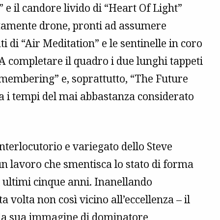
e il candore livido di “Heart Of Light”
sitamente drone, pronti ad assumere
i di “Air Meditation” e le sentinelle in coro
A completare il quadro i due lunghi tappeti
emembering” e, soprattutto, “The Future
a i tempi del mai abbastanza considerato
nterlocutorio e variegato dello Steve
un lavoro che smentisca lo stato di forma
ultimi cinque anni. Inanellando
 volta non così vicino all’eccellenza – il
lla sua immagine di dominatore