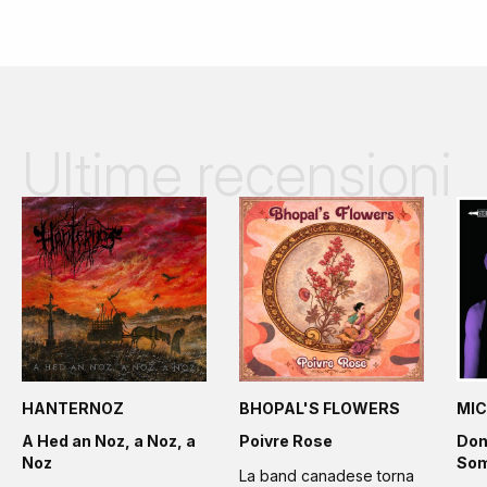
Ultime recensioni
HANTERNOZ
BHOPAL'S FLOWERS
MIC
A Hed an Noz, a Noz, a
Poivre Rose
Don
Noz
Som
La band canadese torna