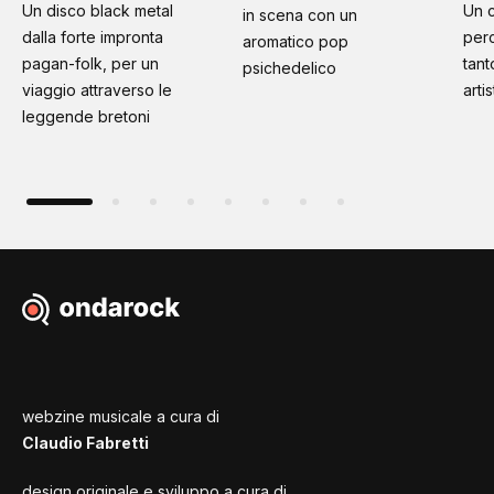
Un disco black metal
Un 
in scena con un
dalla forte impronta
per
aromatico pop
pagan-folk, per un
tant
psichedelico
viaggio attraverso le
artis
leggende bretoni
webzine musicale a cura di
Claudio Fabretti
design originale e sviluppo a cura di