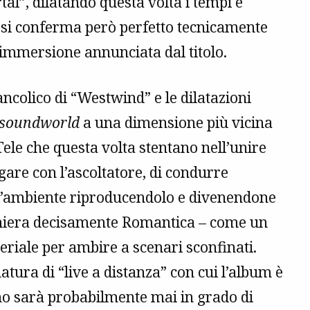
al”, dilatando questa volta i tempi e
to si conferma però perfetto tecnicamente
’immersione annunciata dal titolo.
ancolico di “Westwind” e le dilatazioni
soundworld
a una dimensione più vicina
Tele che questa volta stentano nell’unire
ogare con l’ascoltatore, di condurre
 l’ambiente riproducendolo e divenendone
maniera decisamente Romantica – come un
teriale per ambire a scenari sconfinati.
natura di “live a distanza” con cui l’album è
no sarà probabilmente mai in grado di