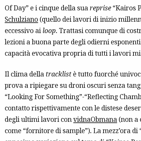
Of Day” e i cinque della sua
reprise
“Kairos P
Schulziano
(quello dei lavori di inizio millen
eccessivo ai
loop
. Trattasi comunque di cost
lezioni a buona parte degli odierni esponenti
capacità evocativa propria di tutti i lavori mi
Il clima della
tracklist
è tutto fuorché univo
prova a ripiegare su droni oscuri senza ta
“Looking For Something”-“Reflecting Chamber
contatto rispettivamente con le distese desert
degli ultimi lavori con
vidnaObmana
(non a 
come “fornitore di sample”). La mezz’ora d