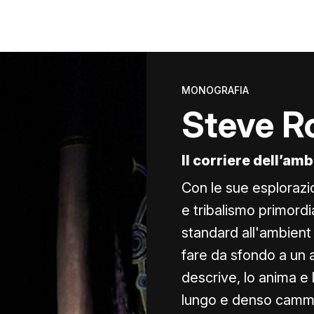
MONOGRAFIA
Steve R
Il corriere dell’am
Con le sue esplorazion
e tribalismo primord
standard all'ambient m
fare da sfondo a un 
descrive, lo anima e l
lungo e denso cammin