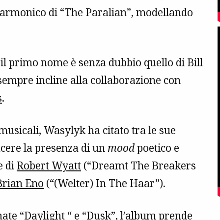
o armonico di “The Paralian”, modellando
, il primo nome è senza dubbio quello di Bill
 sempre incline alla collaborazione con
s
.
usicali, Wasylyk ha citato tra le sue
acere la presenza di un
mood
poetico e
e di
Robert Wyatt
(“Dreamt The Breakers
Brian Eno
(“(Welter) In The Haar”).
ate “Daylight “ e “Dusk”, l’album prende