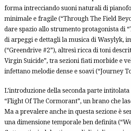
forma intrecciando suoni naturali di pianofor
minimale e fragile (“Through The Field Beyo
dare spazio allo strumento protagonista di “T
di arpeggi e dettagli la musica di Wasylyk,
(“Greendrive #2”), altresì ricca di toni descr
Virgin Suicide”, tra sezioni fiati morbide e ve
infettano melodie dense e soavi (“Journey T
L’introduzione della seconda parte intitolata 
“Flight Of The Cormorant”, un brano che lasci
Ma a prevalere anche in questa sezione è se
una dimensione temporale ben definita (“We