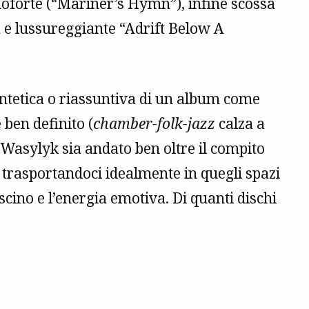
ianoforte (“Mariner’s Hymn”), infine scossa
a e lussureggiante “Adrift Below A
 sintetica o riassuntiva di un album come
ben definito (
chamber-folk-jazz
calza a
 Wasylyk sia andato ben oltre il compito
d, trasportandoci idealmente in quegli spazi
scino e l’energia emotiva. Di quanti dischi