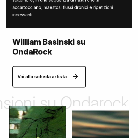
accartocciano, maestosi flussi dronici e ripetizioni
incessanti
William Basinski su
OndaRock
Vai alla scheda artista
ensioni su Ondarock