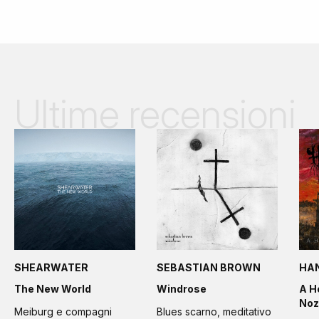
Ultime recensioni
SHEARWATER
SEBASTIAN BROWN
HA
The New World
Windrose
A H
Noz
Meiburg e compagni
Blues scarno, meditativo