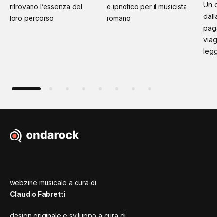
Un d
ritrovano l’essenza del
e ipnotico per il musicista
dall
loro percorso
romano
paga
viag
leg
webzine musicale a cura di
Claudio Fabretti
design originale e sviluppo a cura di