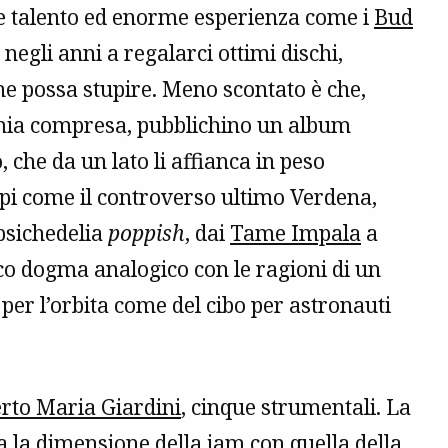
nde talento ed enorme esperienza come i
Bud
egli anni a regalarci ottimi dischi,
he possa stupire. Meno scontato è che,
emia compresa, pubblichino un album
, che da un lato li affianca in peso
empi come il controverso ultimo Verdena,
 psichedelia
poppish
, dai
Tame Impala
a
ico dogma analogico con le ragioni di un
 per l’orbita come del cibo per astronauti
to Maria Giardini
, cinque strumentali. La
ca la dimensione della jam con quella della