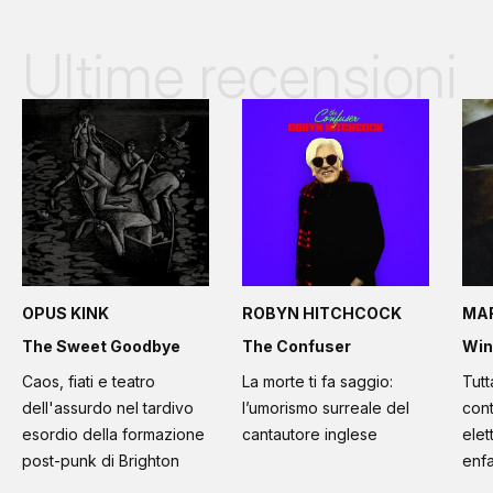
Ultime recensioni
OPUS KINK
ROBYN HITCHCOCK
MA
The Sweet Goodbye
The Confuser
Win
Caos, fiati e teatro
La morte ti fa saggio:
Tutt
dell'assurdo nel tardivo
l’umorismo surreale del
cont
esordio della formazione
cantautore inglese
elet
post-punk di Brighton
enfa