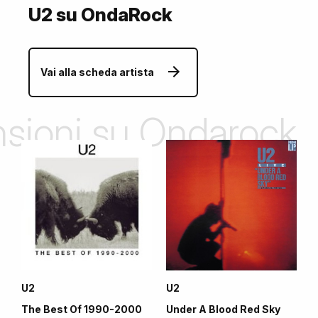
U2 su OndaRock
Vai alla scheda artista
ensioni su Ondarock
U2
U2
The Best Of 1990-2000
Under A Blood Red Sky