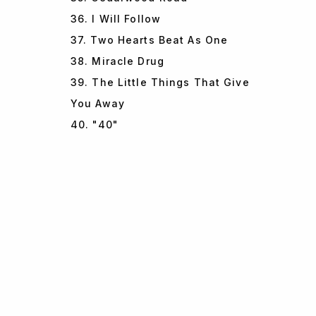
36. I Will Follow
37. Two Hearts Beat As One
38. Miracle Drug
39. The Little Things That Give
You Away
40. "40"