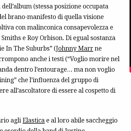
 dell’album (stessa posizione occupata
del brano-manifesto di quella visione
coltiva con malinconica consapevolezza e
 Smiths e Roy Orbison. Di egual sostanza
e In The Suburbs” (
Johnny Marr
ne
orrompono anche i testi (“Voglio morire nel
 manda dentro l’entourage… ma non voglio
ining” che l’influenza del gruppo di
e all’ascoltatore di essere al cospetto di
ario agli
Elastica
e al loro abile saccheggio
te
esordio della band di Justine