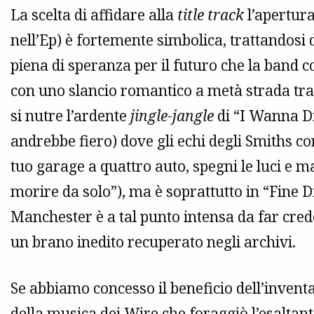
La scelta di affidare alla
title track
l’apertura
nell’Ep) è fortemente simbolica, trattandosi 
piena di speranza per il futuro che la band 
con uno slancio romantico a metà strada tra
si nutre l’ardente
jingle-jangle
di “I Wanna Di
andrebbe fiero) dove gli echi degli Smiths c
tuo garage a quattro auto, spegni le luci e
morire da solo”), ma è soprattutto in “Fine D
Manchester è a tal punto intensa da far creder
un brano inedito recuperato negli archivi.
Se abbiamo concesso il beneficio dell’invent
della musica dei
Wire
che foraggiò l’esaltan