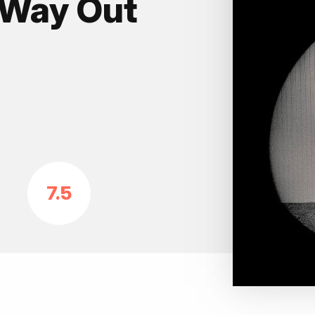
 Way Out
7.5