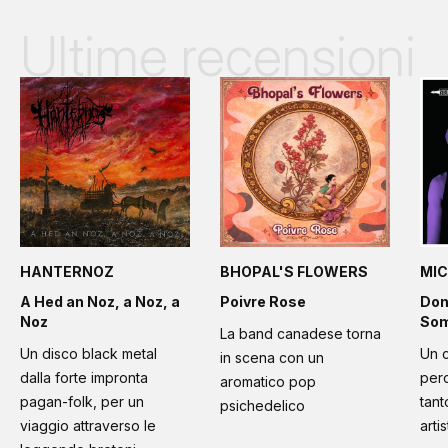
Ultime recensioni
HANTERNOZ
BHOPAL'S FLOWERS
MIC
A Hed an Noz, a Noz, a
Poivre Rose
Don
Noz
Som
La band canadese torna
Un disco black metal
Un 
in scena con un
dalla forte impronta
per
aromatico pop
pagan-folk, per un
tant
psichedelico
viaggio attraverso le
artis