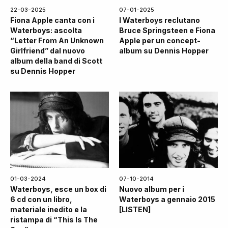
22-03-2025
07-01-2025
Fiona Apple canta con i
I Waterboys reclutano
Waterboys: ascolta
Bruce Springsteen e Fiona
“Letter From An Unknown
Apple per un concept-
Girlfriend” dal nuovo
album su Dennis Hopper
album della band di Scott
su Dennis Hopper
01-03-2024
07-10-2014
Waterboys, esce un box di
Nuovo album per i
6 cd con un libro,
Waterboys a gennaio 2015
materiale inedito e la
[LISTEN]
ristampa di “This Is The