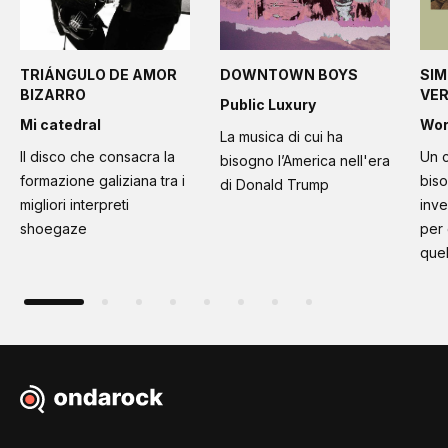
TRIÁNGULO DE AMOR
DOWNTOWN BOYS
SIM
BIZARRO
VE
Public Luxury
Mi catedral
Wo
La musica di cui ha
Il disco che consacra la
Un c
bisogno l’America nell'era
formazione galiziana tra i
bis
di Donald Trump
migliori interpreti
inve
shoegaze
per
quel