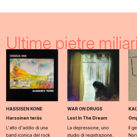
Ultime pietre miliar
HASSISEN KONE
WAR ON DRUGS
KA
Harsoinen teräs
Lost In The Dream
Omp
L'atto d'addio di una
La depressione, uno
Il g
band iconica del rock
studio di registrazione,
Norv