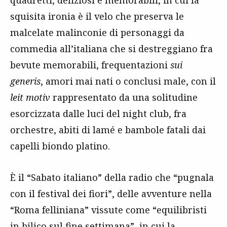
quadretti, deliziosi e memorabili, in cui la
squisita ironia è il velo che preserva le
malcelate malinconie di personaggi da
commedia all’italiana che si destreggiano fra
bevute memorabili, frequentazioni
sui
generis
, amori mai nati o conclusi male, con il
leit motiv
rappresentato da una solitudine
esorcizzata dalle luci del night club, fra
orchestre, abiti di lamé e bambole fatali dai
capelli biondo platino.
È il “Sabato italiano” della radio che “pugnala
con il festival dei fiori”, delle avventure nella
“Roma felliniana” vissute come “equilibristi
in bilico sul fine settimana”, in cui la