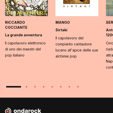
RICCARDO
MANGO
SER
COCCIANTE
Sirtaki
Ant
La grande avventura
120
Il capolavoro del
Il capolavoro elettronico
Cin
compianto cantautore
di uno dei maestri del
riad
lucano all'apice delle sue
pop italiano
attr
alchimie pop
Napo
con