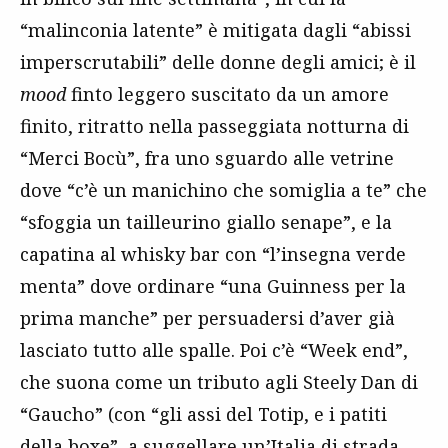
“malinconia latente” è mitigata dagli “abissi
imperscrutabili” delle donne degli amici; è il
mood
finto leggero suscitato da un amore
finito, ritratto nella passeggiata notturna di
“Merci Bocù”, fra uno sguardo alle vetrine
dove “c’è un manichino che somiglia a te” che
“sfoggia un tailleurino giallo senape”, e la
capatina al whisky bar con “l’insegna verde
menta” dove ordinare “una Guinness per la
prima manche” per persuadersi d’aver già
lasciato tutto alle spalle. Poi c’è “Week end”,
che suona come un tributo agli Steely Dan di
“Gaucho” (con “gli assi del Totip, e i patiti
della boxe”, a suggellare un’Italia di strada