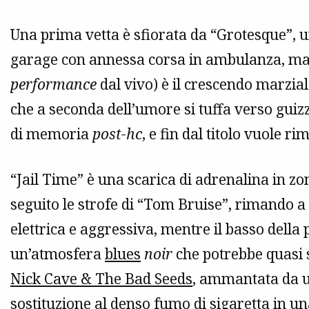
Una prima vetta è sfiorata da “Grotesque”, u
garage con annessa corsa in ambulanza, ma il
performance
dal vivo) è il crescendo marzial
che a seconda dell’umore si tuffa verso guiz
di memoria
post-hc
, e fin dal titolo vuole ri
“Jail Time” è una scarica di adrenalina in zo
seguito le strofe di “Tom Bruise”, rimando
elettrica e aggressiva, mentre il basso della
un’atmosfera
blues
noir
che potrebbe quasi
Nick Cave & The Bad Seeds
, ammantata da un
sostituzione al denso fumo di sigaretta in un