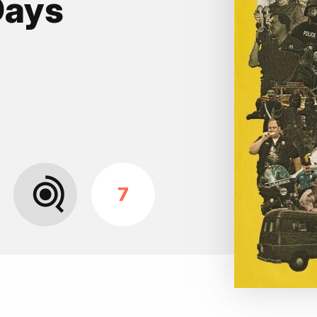
Days
7