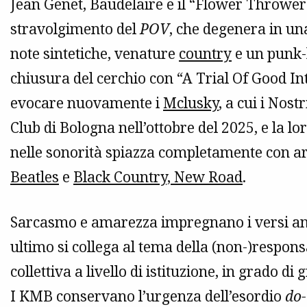
Jean Genet, Baudelaire e il “Flower Throwe
stravolgimento del
POV
, che degenera in una
note sintetiche, venature
country
e un punk-
chiusura del cerchio con “A Trial Of Good I
evocare nuovamente i
Mclusky
, a cui i Nos
Club di Bologna nell’ottobre del 2025, e la l
nelle sonorità spiazza completamente con arc
Beatles
e
Black Country, New Road
.
Sarcasmo e amarezza impregnano i versi anta
ultimo si collega al tema della (non-)responsa
collettiva a livello di istituzione, in grado di
I KMB conservano l’urgenza dell’esordio
do-