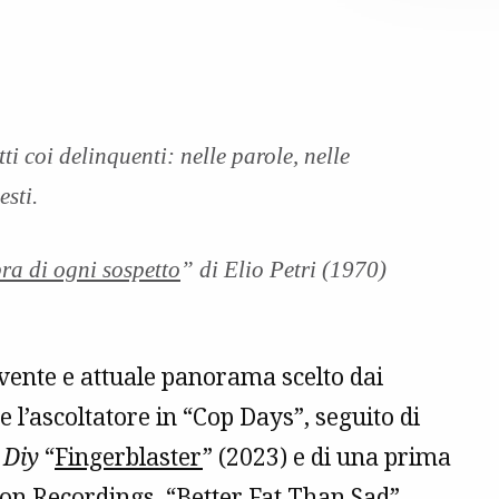
ti coi delinquenti: nelle parole, nelle
esti.
pra di ogni sospetto
” di Elio Petri (1970)
ovente e attuale panorama scelto dai
 l’ascoltatore in “Cop Days”, seguito di
o
Diy
“
Fingerblaster
” (2023) e di una prima
on Recordings, “Better Fat Than Sad”,