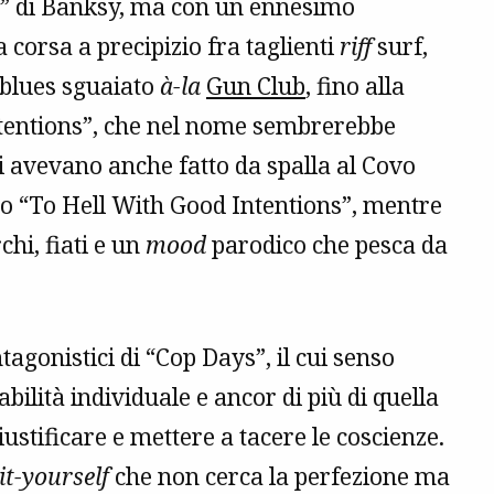
r” di Banksy, ma con un ennesimo
 corsa a precipizio fra taglienti
riff
surf,
blues sguaiato
à-la
Gun Club
, fino alla
ntentions”, che nel nome sembrerebbe
tri avevano anche fatto da spalla al Covo
oro “To Hell With Good Intentions”, mentre
hi, fiati e un
mood
parodico che pesca da
gonistici di “Cop Days”, il cui senso
bilità individuale e ancor di più di quella
 giustificare e mettere a tacere le coscienze.
it-yourself
che non cerca la perfezione ma