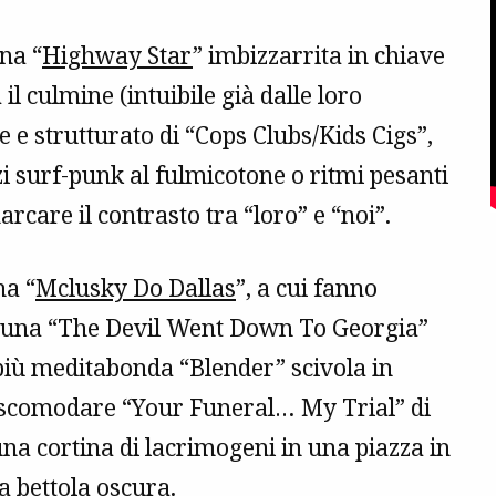
na “
Highway Star
” imbizzarrita in chiave
 culmine (intuibile già dalle loro
e e strutturato di “Cops Clubs/Kids Cigs”,
zi surf-punk al fulmicotone o ritmi pesanti
marcare il contrasto tra “loro” e “noi”.
na “
Mclusky Do Dallas
”, a cui fanno
 a una “The Devil Went Down To Georgia”
 più meditabonda “Blender” scivola in
 scomodare “Your Funeral… My Trial” di
a cortina di lacrimogeni in una piazza in
a bettola oscura.