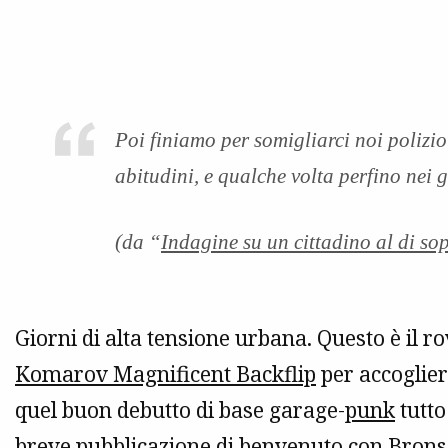
Poi finiamo per somigliarci noi poliziot
abitudini, e qualche volta perfino nei g
(da “
Indagine su un cittadino al di so
Giorni di alta tensione urbana. Questo è il r
Komarov Magnificent Backflip
per accogliere
quel buon debutto di base garage-
punk
tutt
breve pubblicazione di benvenuto con Brons