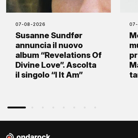
07-08-2026
07
Susanne Sundfør
Mo
annuncia il nuovo
mu
album “Revelations Of
pr
Divine Love”. Ascolta
Ma
il singolo “I It Am”
ta