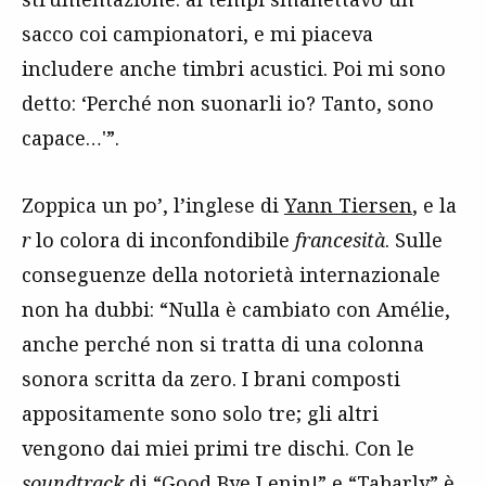
sacco coi campionatori, e mi piaceva
includere anche timbri acustici. Poi mi sono
detto: ‘Perché non suonarli io? Tanto, sono
capace…'”.
Zoppica un po’, l’inglese di
Yann Tiersen
, e la
r
lo colora di inconfondibile
francesità
. Sulle
conseguenze della notorietà internazionale
non ha dubbi:
“
Nulla è cambiato con Amélie,
anche perché non si tratta di una colonna
sonora scritta da zero. I brani composti
appositamente sono solo tre; gli altri
vengono dai miei primi tre dischi. Con le
soundtrack
di “Good Bye Lenin!” e “Tabarly” è