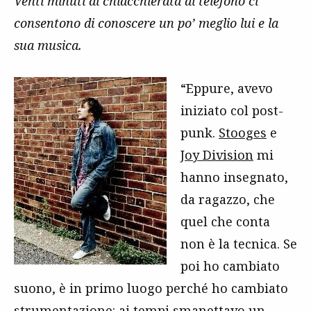
Venti minuti di chiacchierata al telefono ci
consentono di conoscere un po’ meglio lui e la
sua musica.
“Eppure, avevo
iniziato col post-
punk.
Stooges
e
Joy Division
mi
hanno insegnato,
da ragazzo, che
quel che conta
non è la tecnica. Se
poi ho cambiato
suono, è in primo luogo perché ho cambiato
strumentazione: ai tempi smanettavo un