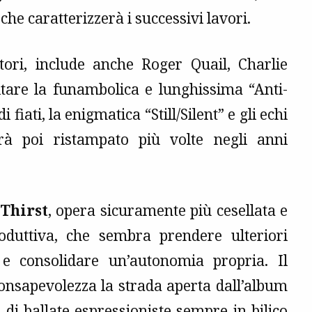
che caratterizzerà i successivi lavori.
atori, include anche Roger Quail, Charlie
tare la funambolica e lunghissima “Anti-
fiati, la enigmatica “Still/Silent” e gli echi
rà poi ristampato più volte negli anni
Thirst
, opera sicuramente più cesellata e
oduttiva, che sembra prendere ulteriori
e e consolidare un’autonomia propria. Il
nsapevolezza la strada aperta dall’album
 di ballate espressioniste sempre in bilico