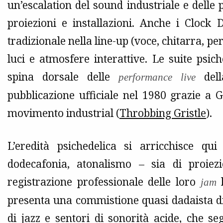
un’escalation del sound industriale e delle
proiezioni e installazioni. Anche i Cloc
tradizionale nella line-up (voce, chitarra, pe
luci e atmosfere interattive. Le suite psic
spina dorsale delle
dell
performance live
pubblicazione ufficiale nel 1980 grazie a G
movimento industrial (
Throbbing Gristle
).
L’eredità psichedelica si arricchisce qu
dodecafonia, atonalismo – sia di proiezi
registrazione professionale delle loro
h
jam
presenta una commistione quasi dadaista di
di jazz e sentori di sonorità acide, che se