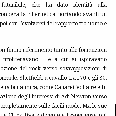
uturibile, che ha dato identità alla
conografia cibernetica, portando avanti un
oi con l’evolversi del rapporto tra uomo e
non fanno riferimento tanto alle formazioni
ca proliferavano – e a cui si ispiravano
azione del rock verso sovrapposizioni di
male. Sheffield, a cavallo tra i 70 e gli 80,
scena britannica, come
Cabaret Voltaire
e
In
ficazione degli interessi di Adi Newton verso
ompletamente sulle facili mode. Ma le sue
i e Clock Dva è diventata l’esperienza più