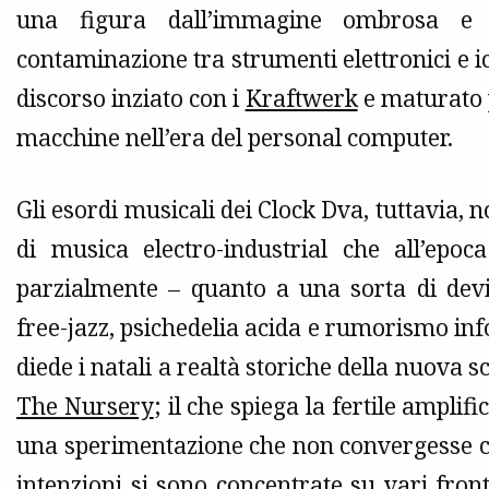
una figura dall’immagine ombrosa e f
contaminazione tra strumenti elettronici e i
discorso inziato con i
Kraftwerk
e maturato p
macchine nell’era del personal computer.
Gli esordi musicali dei Clock Dva, tuttavia, 
di musica electro-industrial che all’epo
parzialmente – quanto a una sorta di devi
free-jazz, psichedelia acida e rumorismo infor
diede i natali a realtà storiche della nuova 
The Nursery
; il che spiega la fertile ampli
una sperimentazione che non convergesse c
intenzioni si sono concentrate su vari front