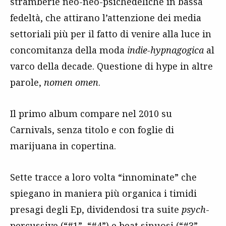
stramberie neo-neo-psichedeliche in bassa
fedeltà, che attirano l’attenzione dei media
settoriali più per il fatto di venire alla luce in
concomitanza della moda
indie-hypnagogica
al
varco della decade. Questione di hype in altre
parole,
nomen omen
.
Il primo album compare nel 2010 su
Carnivals, senza titolo e con foglie di
marijuana in copertina.
Sette tracce a loro volta “innominate” che
spiegano in maniera più organica i timidi
presagi degli Ep, dividendosi tra suite
psych
-
percussive (“#1”, “#4”) e beat sinuosi (“#3”,