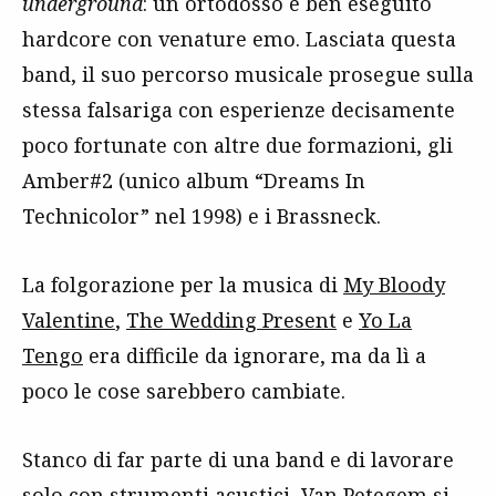
underground
: un ortodosso e ben eseguito
hardcore con venature emo. Lasciata questa
band, il suo percorso musicale prosegue sulla
stessa falsariga con esperienze decisamente
poco fortunate con altre due formazioni, gli
Amber#2 (unico album “Dreams In
Technicolor” nel 1998) e i Brassneck.
La folgorazione per la musica di
My Bloody
Valentine
,
The Wedding Present
e
Yo La
Tengo
era difficile da ignorare, ma da lì a
poco le cose sarebbero cambiate.
Stanco di far parte di una band e di lavorare
solo con strumenti acustici, Van Petegem si