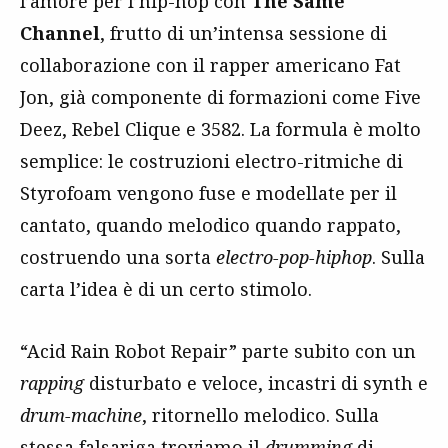
l’amore per l’hip-hop con
The Same
Channel
, frutto di un’intensa sessione di
collaborazione con il rapper americano Fat
Jon, già componente di formazioni come Five
Deez, Rebel Clique e 3582. La formula è molto
semplice: le costruzioni electro-ritmiche di
Styrofoam vengono fuse e modellate per il
cantato, quando melodico quando rappato,
costruendo una sorta
electro-pop-hiphop
. Sulla
carta l’idea è di un certo stimolo.
“Acid Rain Robot Repair” parte subito con un
rapping
disturbato e veloce, incastri di synth e
drum-machine
, ritornello melodico. Sulla
stessa falsariga troviamo il
drumming
di