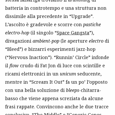
batteria in controtempo e una struttura non
dissimile alla precedente in “Upgrade”.
L’ascolto è gradevole e scorre con
pastiche
electro-hop
(il singolo “
Space Gangsta
”),
divagazioni
ambient-pop
(le aperture
electro
di
“Bleed”) e bizzarri esperimenti jazz-hop
(“Nervous Inaction”). “Runnin’ Circle” infonde
il
flow
crudo di Fat Jon di luce con scintille e
ricami elettronici in un
unicum
seducente,
mentre in “Scream It Out” fa un po’ l’opposto
con una bella soluzione di
bleeps
-chitarra-
basso che viene appena screziata da alcune
frasi rappate. Convincono anche le due tracce
conclusive, “The Middle” e “Generic Genes