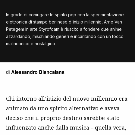
In grado di coniugare lo spirito pop con la sperimentazione
elettronica di stampo berlinese d'inizio millennio, Arne Van
Petegem in arte Styrofoam è riuscito a fondere due anime
azzardando, mischiando generi e incantando con un tocco
malinconico e nostalgico
di
Alessandro Biancalana
Chi intorno all’inizio del nuovo millennio era
animato da uno spirito alternativo e aveva
deciso che il proprio destino sarebbe stato
influenzato anche dalla musica – quella vera,