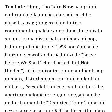
Too Late Then, Too Late Now
ha i primi
embrioni della musica che poi sarebbe
riuscita a raggiungere il definitivo
compimento qualche anno dopo. Incentrato
su una forma disturbata e dilatata di pop,
l’album pubblicato nel 1998 non è di facile
fruizione. Ascoltando sia l’iniziale “Leave
Before We Start” che “Locked, But Not
Hidden”, ci si confronta con un ambient-pop
dilatato, disturbato da continui fendenti di
chitarra,
layer
elettronici e synth distorti. Le
aperture melodiche vengono negate anche
nello strumentale “Distorted Home”, infatti il
pezzo si regge su un
riff
di tastiera attorniato