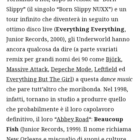
Slippy” (il singolo “Born Slippy NUXX”) e un
tour infinito che diventerà in seguito un
ottimo disco live (
Everything Everything
,
Junior Records, 2000), gli Underworld hanno
ancora qualcosa da dire (a parte svariati
remix per grandi nomi dei 90 come
Björk
,
Massive Attack
,
Depeche Mode
,
Leftfield
ed
Everything But The Girl
) a questa
dance music
che pare tutt’altro che moribonda. Nel 1998,
infatti, tornano in studio a produrre quello
che probabilmente è il loro capolavoro
definitivo, il loro “
Abbey Road
“:
Beaucoup
Fish
(Junior Records, 1999). Il nome richiama
New Orleans e miscuglio di suoni e culture,