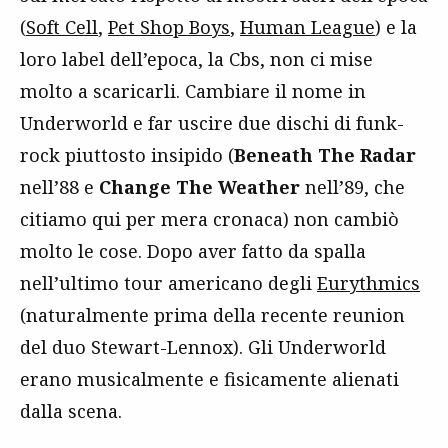
(
Soft Cell
,
Pet Shop Boys
,
Human League
) e la
loro label dell’epoca, la Cbs, non ci mise
molto a scaricarli. Cambiare il nome in
Underworld e far uscire due dischi di funk-
rock piuttosto insipido (
Beneath The Radar
nell’88 e
Change The Weather
nell’89, che
citiamo qui per mera cronaca) non cambiò
molto le cose. Dopo aver fatto da spalla
nell’ultimo tour americano degli
Eurythmics
(naturalmente prima della recente reunion
del duo Stewart-Lennox). Gli Underworld
erano musicalmente e fisicamente alienati
dalla scena.