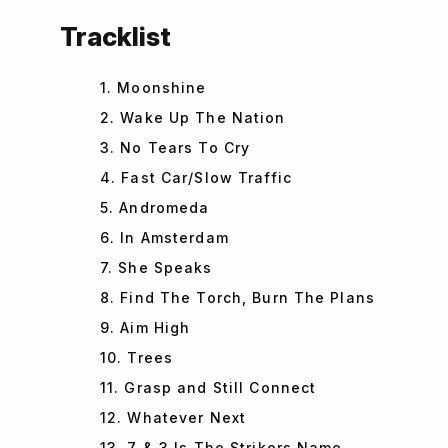
Tracklist
1. Moonshine
2. Wake Up The Nation
3. No Tears To Cry
4. Fast Car/Slow Traffic
5. Andromeda
6. In Amsterdam
7. She Speaks
8. Find The Torch, Burn The Plans
9. Aim High
10. Trees
11. Grasp and Still Connect
12. Whatever Next
13. 7 & 3 Is The Strikers Name