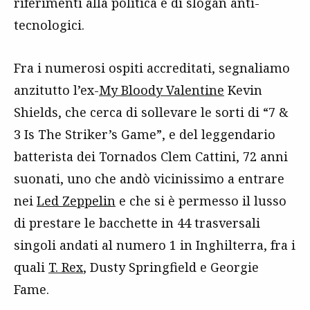
riferimenti alla politica e di slogan anti-
tecnologici.
Fra i numerosi ospiti accreditati, segnaliamo
anzitutto l’ex-
My Bloody Valentine
Kevin
Shields, che cerca di sollevare le sorti di “7 &
3 Is The Striker’s Game”, e del leggendario
batterista dei Tornados Clem Cattini, 72 anni
suonati, uno che andò vicinissimo a entrare
nei
Led Zeppelin
e che si è permesso il lusso
di prestare le bacchette in 44 trasversali
singoli andati al numero 1 in Inghilterra, fra i
quali
T. Rex
, Dusty Springfield e Georgie
Fame.