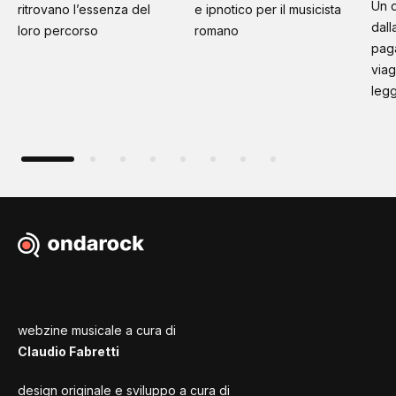
Un d
ritrovano l’essenza del
e ipnotico per il musicista
dall
loro percorso
romano
paga
viag
leg
webzine musicale a cura di
Claudio Fabretti
design originale e sviluppo a cura di