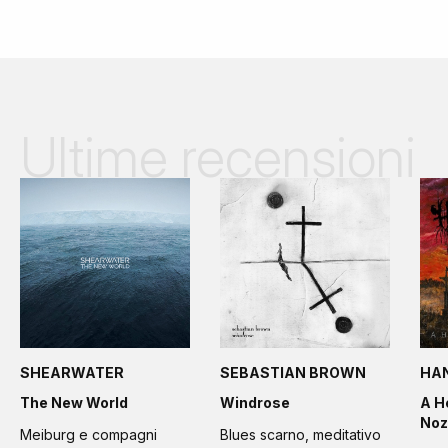
Ultime recensioni
SHEARWATER
SEBASTIAN BROWN
HA
The New World
Windrose
A H
Noz
Meiburg e compagni
Blues scarno, meditativo