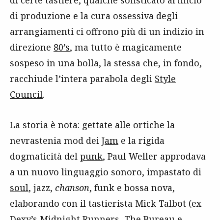
di produzione e la cura ossessiva degli
arrangiamenti ci offrono più di un indizio in
direzione
80’s
, ma tutto è magicamente
sospeso in una bolla, la stessa che, in fondo,
racchiude l’intera parabola degli
Style
Council
.
La storia è nota: gettate alle ortiche la
nevrastenia mod dei
Jam
e la rigida
dogmaticità del
punk
, Paul Weller approdava
a un nuovo linguaggio sonoro, impastato di
soul
, jazz,
chanson
, funk e bossa nova,
elaborando con il tastierista Mick Talbot (ex
Dexy’s Midnight Runners
, The Bureau e