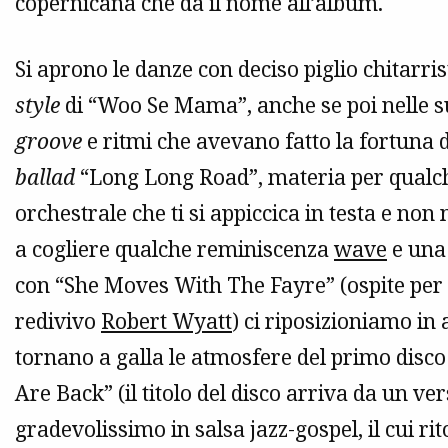
copernicana che dà il nome all’album.
Si aprono le danze con deciso piglio chitarri
style
di “Woo Se Mama”, anche se poi nelle su
groove
e ritmi che avevano fatto la fortuna 
ballad
“Long Long Road”, materia per qual
orchestrale che ti si appiccica in testa e non 
a cogliere qualche reminiscenza
wave
e una
con “She Moves With The Fayre” (ospite per
redivivo
Robert Wyatt
) ci riposizioniamo in 
tornano a galla le atmosfere del primo disco 
Are Back” (il titolo del disco arriva da un ve
gradevolissimo in salsa jazz-gospel, il cui ri