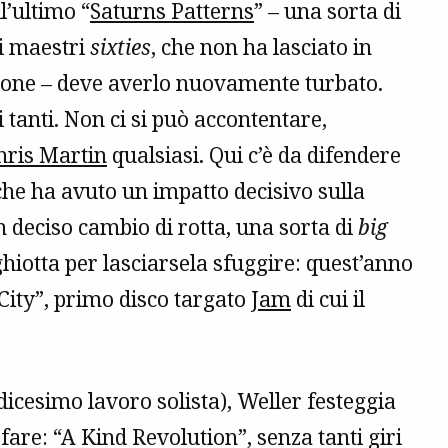
l’ultimo “
Saturns Patterns
” – una sorta di
ai maestri
sixties
, che non ha lasciato in
zione – deve averlo nuovamente turbato.
 tanti. Non ci si può accontentare,
hris Martin
qualsiasi. Qui c’è da difendere
he ha avuto un impatto decisivo sulla
n deciso cambio di rotta, una sorta di
big
 ghiotta per lasciarsela sfuggire: quest’anno
 City”, primo disco targato
Jam
di cui il
icesimo lavoro solista), Weller festeggia
fare: “A Kind Revolution”, senza tanti giri