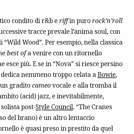
stico condito di r&b e
riff
in puro
rock’n’roll
ccessive tracce prevale l’anima soul, con
di “Wild Wood”. Per esempio, nella classica
che
best of
a venire con un ritornello
ne esce più. E se in “Nova” si riesce persino
 dedica nemmeno troppo celata a
Bowie
,
 un gradito
cameo
vocale e alla tromba il
ambito (acid) jazz, e inevitabilmente,
solista post-
Style Council
. “The Cranes
rso del brano) è un altro lentaccio
tornello è quasi preso in prestito da quel