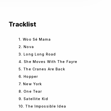
Tracklist
1. Woo Sé Mama
2. Nova
3. Long Long Road
4. She Moves With The Fayre
5. The Cranes Are Back
6. Hopper
7. New York
8. One Tear
9. Satellite Kid
10. The Impossible Idea