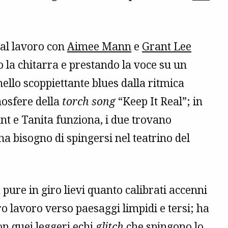
 al lavoro con
Aimee Mann
e
Grant Lee
 la chitarra e prestando la voce su un
 nello scoppiettante blues dalla ritmica
mosfere della
torch song
“Keep It Real”; in
ant e Tanita funziona, i due trovano
 bisogno di spingersi nel teatrino del
pure in giro lievi quanto calibrati accenni
ero lavoro verso paesaggi limpidi e tersi; ha
n quei leggeri echi
glitch
che spingono lo