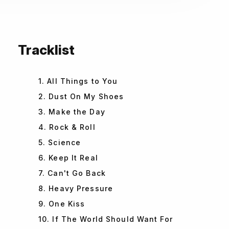
Tracklist
1. All Things to You
2. Dust On My Shoes
3. Make the Day
4. Rock & Roll
5. Science
6. Keep It Real
7. Can't Go Back
8. Heavy Pressure
9. One Kiss
10. If The World Should Want For