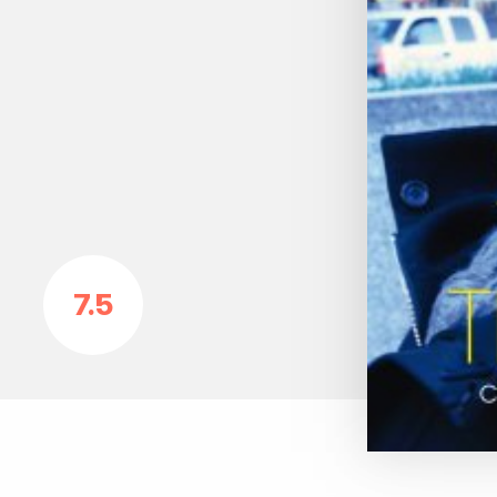
p
7.5