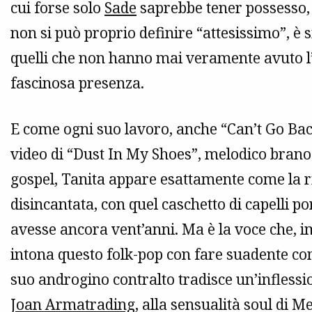
cui forse solo
Sade
saprebbe tener possesso, 
non si può proprio definire “attesissimo”, è 
quelli che non hanno mai veramente avuto l’i
fascinosa presenza.
E come ogni suo lavoro, anche “Can’t Go Back
video di “Dust In My Shoes”, melodico brano d
gospel, Tanita appare esattamente come la 
disincantata, con quel caschetto di capelli po
avesse ancora vent’anni. Ma è la voce che, 
intona questo folk-pop con fare suadente com
suo androgino contralto tradisce un’inflessio
Joan Armatrading
, alla sensualità soul di M