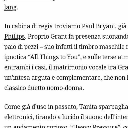
lang
.
In cabina di regia troviamo Paul Bryant, già
Phillips
. Proprio Grant fa presenza suonando
paio di pezzi – suo infatti il timbro maschile
ipnotica “All Things to You”, e sulle terse at
entrambi i casi, il matrimonio vocale tra Gr
un’intesa arguta e complementare, che non ha
classico duetto uomo-donna.
Come già d’uso in passato, Tanita sparpaglia 
elettronici, tirando a lucido il suono dell’int
un andamento curioso, “Heavy Pressure”, co