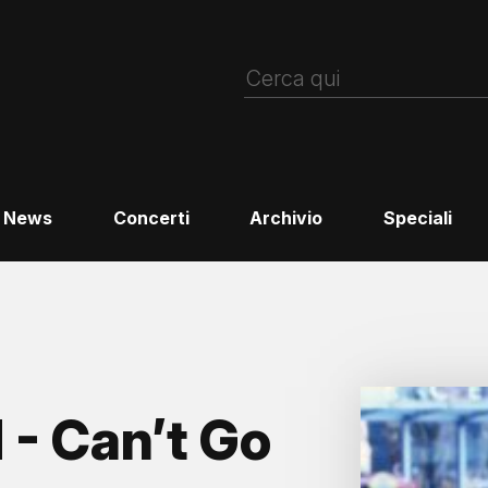
News
Concerti
Archivio
Speciali
- Can’t Go