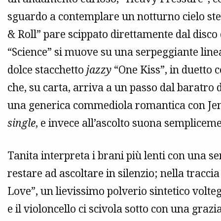
sguardo a contemplare un notturno cielo stel
& Roll” pare scippato direttamente dal disco 
“Science” si muove su una serpeggiante linea s
dolce stacchetto
jazzy
“One Kiss”, in duetto c
che, su carta, arriva a un passo dal baratro 
una generica commediola romantica con Jenn
single
, e invece all’ascolto suona sempliceme
Tanita interpreta i brani più lenti con una s
restare ad ascoltare in silenzio; nella tracc
Love”, un lievissimo polverio sintetico volteg
e il violoncello ci scivola sotto con una graz