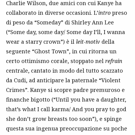
Charlie Wilson, due amici con cui Kanye ha
collaborato in diverse occasioni. L’
intro
preso
di peso da “Someday” di Shirley Ann Lee
(“Some day, some day/ Some day I’ll, I wanna
wear a starry crown”) è il
leit-motiv
della
seguente “Ghost Town”, in cui ritorna un
certo ottimismo corale, stoppato nel
refrain
centrale, cantato in modo del tutto scazzato
da Cudi, ad anticipare la paternale “Violent
Crimes”. Kanye si scopre padre premuroso e
finanche bigotto (“Until you have a daughter,
that’s what I call karma/ And you pray to god
she don’t grow breasts too soon”), e spinge
questa sua ingenua preoccupazione su poche