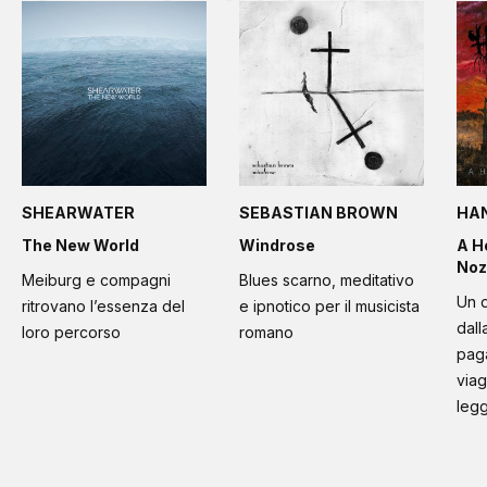
SHEARWATER
SEBASTIAN BROWN
HA
The New World
Windrose
A H
Noz
Meiburg e compagni
Blues scarno, meditativo
Un d
ritrovano l’essenza del
e ipnotico per il musicista
dall
loro percorso
romano
paga
viag
leg