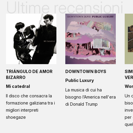
Ultime recensioni
TRIÁNGULO DE AMOR
DOWNTOWN BOYS
SIM
BIZARRO
VE
Public Luxury
Mi catedral
Wo
La musica di cui ha
Il disco che consacra la
Un c
bisogno l’America nell'era
formazione galiziana tra i
bis
di Donald Trump
migliori interpreti
inve
shoegaze
per
quel