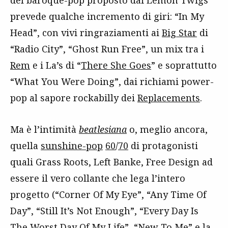
del baroque-pop proposto dai Lemon Twigs
prevede qualche incremento di giri: “In My
Head”, con vivi ringraziamenti ai
Big Star
di
“Radio City”, “Ghost Run Free”, un mix tra i
Rem
e i La’s di “
There She Goes
” e soprattutto
“What You Were Doing”, dai richiami power-
pop al sapore rockabilly dei
Replacements
.
Ma è l’intimità
beatlesiana
o, meglio ancora,
quella
sunshine-pop
60
/
70
di protagonisti
quali Grass Roots, Left Banke, Free Design ad
essere il vero collante che lega l’intero
progetto (“Corner Of My Eye”, “Any Time Of
Day”, “Still It’s Not Enough”, “Every Day Is
The Worst Day Of My Life”, “New To Me” e la