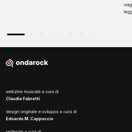
viag
leg
webzine musicale a cura di
Claudio Fabretti
design originale e sviluppo a cura di
Edoardo M. Cappuccio
redesign a cura di