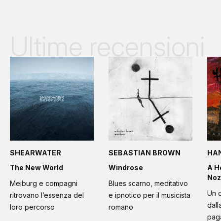
Ultime recensioni
SHEARWATER
SEBASTIAN BROWN
HA
The New World
Windrose
A H
Noz
Meiburg e compagni
Blues scarno, meditativo
Un d
ritrovano l’essenza del
e ipnotico per il musicista
dall
loro percorso
romano
paga