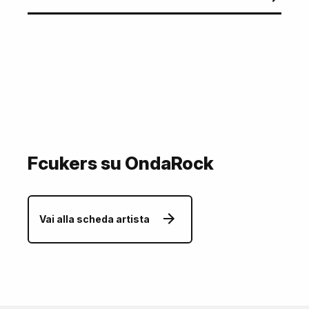
Fcukers su OndaRock
Vai alla scheda artista