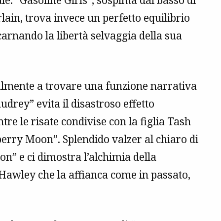
le. “Gasoline Girls”, sospinta dal basso di
ain, trova invece un perfetto equilibrio
carnando la libertà selvaggia della sua
almente a trovare una funzione narrativa
udrey” evita il disastroso effetto
tre le risate condivise con la figlia Tash
berry Moon”. Splendido valzer al chiaro di
n” e ci dimostra l’alchimia della
Hawley che la affianca come in passato,