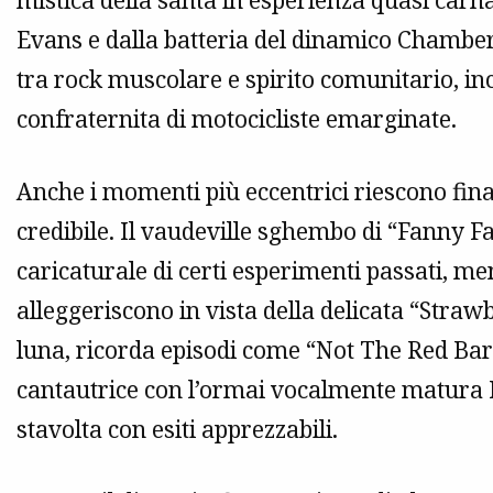
mistica della santa in esperienza quasi carna
Evans e dalla batteria del dinamico Chamberl
tra rock muscolare e spirito comunitario, in
confraternita di motocicliste emarginate.
Anche i momenti più eccentrici riescono fin
credibile. Il vaudeville sghembo di “Fanny Fa
caricaturale di certi esperimenti passati, men
alleggeriscono in vista della delicata “Straw
luna, ricorda episodi come “Not The Red Baro
cantautrice con l’ormai vocalmente matura 
stavolta con esiti apprezzabili.