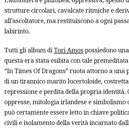
L’atmosfera è plumbea, oppressiva, spesso d
strutture circolari, cavalcate ritmiche e de
all’ascoltatore, ma restituiscono a ogni pass
labirinto.
Tutti gli album di
Tori Amos
possiedono una
questa era stata esibita con tale premeditata
“In Times Of Dragons” ruota attorno a una p
di un tirannico marito lucertoloide, costrett
repressione e perdita della propria identità
oppresse, mitologia irlandese e simbolismo c
può certamente essere letto in chiave politica
civili e isolamento della verità incarnato dal