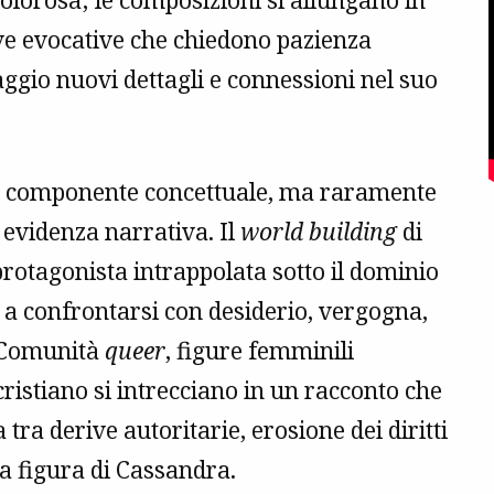
olorosa; le composizioni si allungano in
rive evocative che chiedono pazienza
aggio nuovi dettagli e connessioni nel suo
 componente concettuale, ma raramente
 evidenza narrativa. Il
world building
di
rotagonista intrappolata sotto il dominio
a a confrontarsi con desiderio, vergogna,
. Comunità
queer
, figure femminili
ristiano si intrecciano in un racconto che
 tra derive autoritarie, erosione dei diritti
la figura di Cassandra.