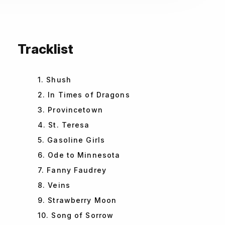
Tracklist
1. Shush
2. In Times of Dragons
3. Provincetown
4. St. Teresa
5. Gasoline Girls
6. Ode to Minnesota
7. Fanny Faudrey
8. Veins
9. Strawberry Moon
10. Song of Sorrow