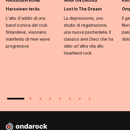
HASSISEN KONE
WAR ON DRUGS
KA
Harsoinen teräs
Lost In The Dream
Omp
L'atto d'addio di una
La depressione, uno
Il g
band iconica del rock
studio di registrazione,
Norv
finlandese, visionario
una nuova psichedelia. Il
pass
manifesto di new wave
classico anni Dieci che ha
dist
progressiva
dato un'altra vita allo
heartland rock