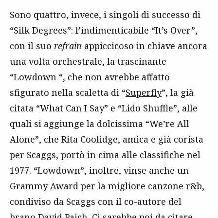
Sono quattro, invece, i singoli di successo di
“Silk Degrees”: l’indimenticabile “It’s Over”,
con il suo
refrain
appiccicoso in chiave ancora
una volta orchestrale, la trascinante
“Lowdown “, che non avrebbe affatto
sfigurato nella scaletta di “
Superfly
”, la già
citata “What Can I Say” e “Lido Shuffle”, alle
quali si aggiunge la dolcissima “We’re All
Alone”, che Rita Coolidge, amica e già corista
per Scaggs, portò in cima alle classifiche nel
1977. “Lowdown”, inoltre, vinse anche un
Grammy Award per la migliore canzone
r&b
,
condiviso da Scaggs con il co-autore del
brano David Paich. Ci sarebbe poi da citare