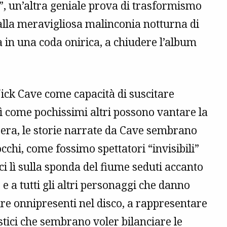
g”, un’altra geniale prova di trasformismo
alla meravigliosa malinconia notturna di
 in una coda onirica, a chiudere l’album
Nick Cave come capacità di suscitare
sì come pochissimi altri possono vantare la
pera, le storie narrate da Cave sembrano
cchi, come fossimo spettatori “invisibili”
i lì sulla sponda del fiume seduti accanto
e” e a tutti gli altri personaggi che danno
gure onnipresenti nel disco, a rappresentare
istici che sembrano voler bilanciare le