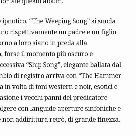
mmortale questo album.
 ipnotico, “The Weeping Song” si snoda
no rispettivamente un padre e un figlio
rno a loro siano in preda alla
o, forse il momento più oscuro e
uccessiva “Ship Song”, elegante ballata dal
mbio di registro arriva con “The Hammer
 in volta di toni western e noir, esotici e
casione i vecchi panni del predicatore
lgere con languide aperture sinfoniche e
e non addirittura retrò, di grande finezza.