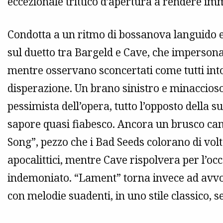
eccezionale trittico d’apertura a rendere i
Condotta a un ritmo di bossanova languido e
sul duetto tra Bargeld e Cave, che impersona
mentre osservano sconcertati come tutti into
disperazione. Un brano sinistro e minaccios
pessimista dell’opera, tutto l’opposto della s
sapore quasi fiabesco. Ancora un brusco ca
Song”, pezzo che i Bad Seeds colorano di volta
apocalittici, mentre Cave rispolvera per l’oc
indemoniato. “Lament” torna invece ad avvo
con melodie suadenti, in uno stile classico, s