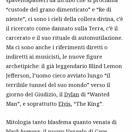
spaventapasseri da incubo che si proclama
“custode del grano dimenticato” e “Re di
niente”, ci sono i cieli della collera divina, c’è
il ricercato come dannato sulla Terra, c’è il
carcerato e il suo rituale di automutilazione.
Ma ci sono anche i riferimenti diretti o
indiretti ai musicisti, le nuove figure
archetipiche: il già leggendario Blind Lemon
Jefferson, l’uomo cieco avviato lungo “il
terribile tunnel del suo mondo” verso il
giorno del Giudizio, il
Dylan
di “Wanted
Man”, e soprattutto
Elvis
, “The King”.
Mitologia tanto blasfema quanto venata di
black humour
, il nuovo Vangelo di Cave