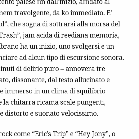
nto palese fin dall’inizio, affidato al
them travolgente, da ko immediato. E’
d”, che sogna di sottrarsi alla morsa del
l Trash”, jam acida di reediana memoria,
brano ha un inizio, uno svolgersi e un
iare ad alcun tipo di escursione sonora.
inuti di delirio puro – annovera tre
o, dissonante, dal testo allucinato e
ce immerso in un clima di squilibrio
e la chitarra ricama scale pungenti,
e distorto e suonato velocissimo.
rock come “Eric’s Trip” e “Hey Jony”, o