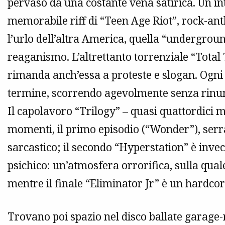
pervaso da una costante vena satirica. Un inte
memorabile riff di “Teen Age Riot”, rock-an
l’urlo dell’altra America, quella “undergroun
reaganismo. L’altrettanto torrenziale “Tota
rimanda anch’essa a proteste e slogan. Ogni 
termine, scorrendo agevolmente senza rinunc
Il capolavoro “Trilogy” – quasi quattordici m
momenti, il primo episodio (“Wonder”), serrat
sarcastico; il secondo “Hyperstation” è inve
psichico: un’atmosfera orrorifica, sulla qual
mentre il finale “Eliminator Jr” è un hardcor
Trovano poi spazio nel disco ballate garage-