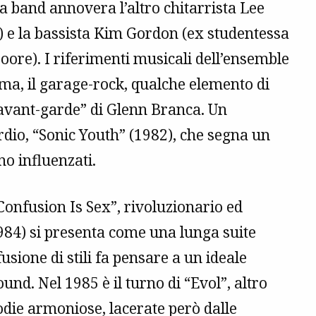
a band annovera l’altro chitarrista Lee
) e la bassista Kim Gordon (ex studentessa
ore). I riferimenti musicali dell’ensemble
ma, il garage-rock, qualche elemento di
“avant-garde” di Glenn Branca. Un
rdio, “Sonic Youth” (1982), che segna un
no influenzati.
Confusion Is Sex”, rivoluzionario ed
984) si presenta come una lunga suite
usione di stili fa pensare a un ideale
nd. Nel 1985 è il turno di “Evol”, altro
odie armoniose, lacerate però dalle