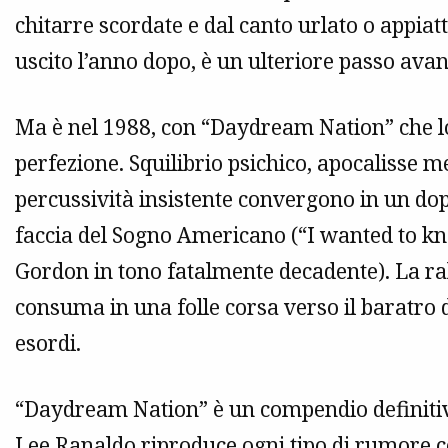
chitarre scordate e dal canto urlato o appiatt
uscito l’anno dopo, è un ulteriore passo avant
Ma è nel 1988, con “Daydream Nation” che lo s
perfezione. Squilibrio psichico, apocalisse 
percussività insistente convergono in un dop
faccia del Sogno Americano (“I wanted to kn
Gordon in tono fatalmente decadente). La ra
consuma in una folle corsa verso il baratro d
esordi.
“Daydream Nation” è un compendio definitiv
Lee Ranaldo riproduce ogni tipo di rumore c