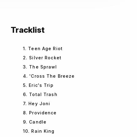
Tracklist
1. Teen Age Riot
2. Silver Rocket
3. The Sprawl
4. 'Cross The Breeze
5. Eric's Trip
6. Total Trash
7. Hey Joni
8. Providence
9. Candle
10. Rain King