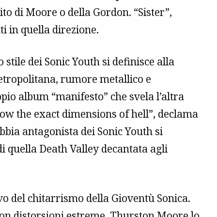
ito di Moore o della Gordon. “Sister”,
i in quella direzione.
tile dei Sonic Youth si definisce alla
metropolitana, rumore metallico e
pio album “manifesto” che svela l’altra
ow the exact dimensions of hell”, declama
bbia antagonista dei Sonic Youth si
i quella Death Valley decantata agli
o del chitarrismo della Gioventù Sonica.
on distorsioni estreme, Thurston Moore lo