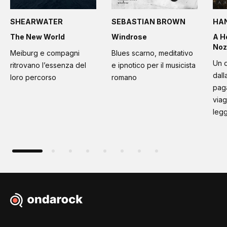
SHEARWATER
SEBASTIAN BROWN
HA
The New World
Windrose
A H
Noz
Meiburg e compagni
Blues scarno, meditativo
Un d
ritrovano l’essenza del
e ipnotico per il musicista
dall
loro percorso
romano
paga
viag
leg