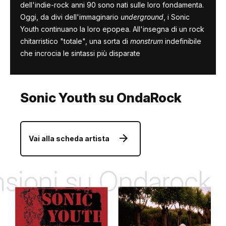
dell'indie-rock anni 90 sono nati sulle loro fondamenta.
Oggi, da divi dell'immaginario
underground
, i Sonic
Youth continuano la loro epopea. All'insegna di un rock
chitarristico "totale", una sorta di
monstrum
indefinibile
che incrocia le sintassi più disparate
Sonic Youth su OndaRock
Vai alla scheda artista
ensioni su Ondarock