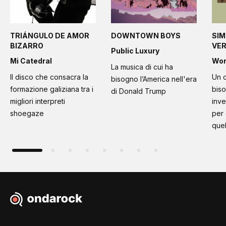
TRIÁNGULO DE AMOR
DOWNTOWN BOYS
SIM
BIZARRO
VE
Public Luxury
Mi Catedral
Wo
La musica di cui ha
Il disco che consacra la
Un c
bisogno l’America nell'era
formazione galiziana tra i
bis
di Donald Trump
migliori interpreti
inve
shoegaze
per
quel