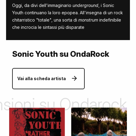
Oggi, da divi dell'immaginario
underground
, i Sonic
Youth continuano la loro epopea. All'insegna di un rock
chitarristico "totale", una sorta di
monstrum
indefinibile
che incrocia le sintassi più disparate
Sonic Youth su OndaRock
Vai alla scheda artista
ensioni su Ondarock