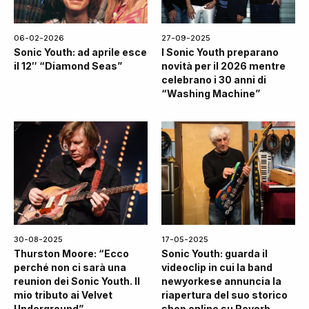
06-02-2026
27-09-2025
Sonic Youth: ad aprile esce
I Sonic Youth preparano
il 12″ “Diamond Seas”
novità per il 2026 mentre
celebrano i 30 anni di
“Washing Machine”
30-08-2025
17-05-2025
Thurston Moore: “Ecco
Sonic Youth: guarda il
perché non ci sarà una
videoclip in cui la band
reunion dei Sonic Youth. Il
newyorkese annuncia la
mio tributo ai Velvet
riapertura del suo storico
Underground”
shop online su Reverb