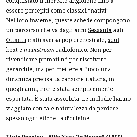
conquistato il mercato anglofono fino a
essere percepiti come classici “nativi”.
Nel loro insieme, queste schede compongono
un percorso che va dagli anni
Sessanta
agli
Ottanta
e attraversa pop orchestrale,
soul
,
beat e
mainstream
radiofonico. Non per
rivendicare primati né per riscrivere
gerarchie, ma per mettere a fuoco una
dinamica precisa: la canzone italiana, in
quegli anni, non è stata semplicemente
esportata. È stata assorbita. Le melodie hanno
viaggiato con tale naturalezza da perdere
spesso ogni etichetta d’origine.
Elvis Presley – “It’s Now Or Never”
(1960) →