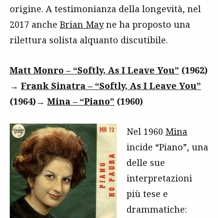
origine. A testimonianza della longevità, nel
2017 anche
Brian May
ne ha proposto una
rilettura solista alquanto discutibile.
Matt Monro – “Softly, As I Leave You”
(1962)
→
Frank Sinatra – “Softly, As I Leave You”
(1964)→
Mina – “Piano”
(1960)
Nel 1960
Mina
incide “Piano”, una
delle sue
interpretazioni
più tese e
drammatiche: