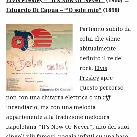
Eduardo Di Capua – “’O sole mio”
(1898)
Partiamo subito da
colui che viene
abitualmente
definito il re del
rock.
Elvis
Presley
apre
questo percorso
non con una chitarra elettrica o un
riff
incendiario, ma con una melodia
appartenente alla tradizione melodica
napoletana. “It’s Now Or Never”, uno dei suoi
singoli più famosi, poggia infatti su una base