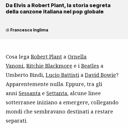
Da Elvis a Robert Plant, la storia segreta
della canzone italiana nel pop globale
di
Francesco Inglima
Cosa lega
Robert Plant
a
Ornella
Vanoni
,
Ritchie Blackmore
e i
Beatles
a
Umberto Bindi,
Lucio Battisti
a
David Bowie
?
Apparentemente nulla. Eppure, tra gli
anni
Sessanta
e
Settanta
, alcune linee
sotterranee iniziano a emergere, collegando
mondi che sembravano destinati a restare
separati.