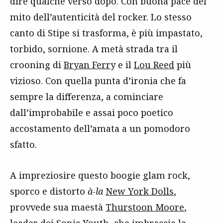
dire qualche verso dopo. Con buona pace del
mito dell’autenticità del rocker. Lo stesso
canto di Stipe si trasforma, è più impastato,
torbido, sornione. A metà strada tra il
crooning di
Bryan Ferr
y e il
Lou Reed
più
vizioso. Con quella punta d’ironia che fa
sempre la differenza, a cominciare
dall’improbabile e assai poco poetico
accostamento dell’amata a un pomodoro
sfatto.
A impreziosire questo boogie glam rock,
sporco e distorto
à-la
New York Dolls
,
provvede sua maestà
Thurstoon Moore
,
leader dei
Sonic Youth
, che imbraccia la