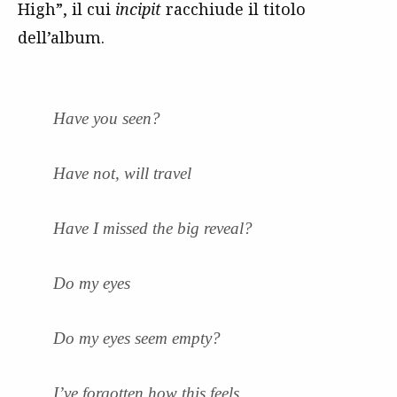
High”, il cui
incipit
racchiude il titolo
dell’album.
Have you seen?
Have not, will travel
Have I missed the big reveal?
Do my eyes
Do my eyes seem empty?
I’ve forgotten how this feels